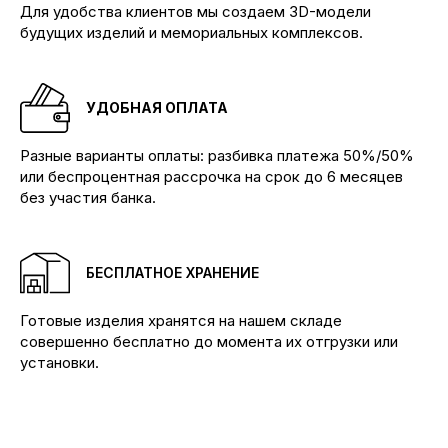
Для удобства клиентов мы создаем 3D-модели
будущих изделий и мемориальных комплексов.
УДОБНАЯ ОПЛАТА
Разные варианты оплаты: разбивка платежа 50%/50%
или беспроцентная рассрочка на срок до 6 месяцев
без участия банка.
БЕСПЛАТНОЕ ХРАНЕНИЕ
Производим памятники и мемориальные
комплексы любой сложности
Готовые изделия хранятся на нашем складе
КОНТАКТЫ
совершенно бесплатно до момента их отгрузки или
установки.
Телефоны:
+7 (904) 895-23-34 Бадалык
+7 (904) 895-53-34 Бадалык
+7 (904) 894-02-22 Дивногорск
Наши адреса: