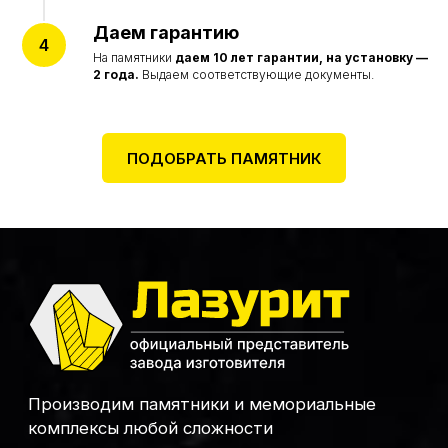
Политика конфиденциальности
Даем гарантию
Согласие на обработку персональных данных
На памятники
даем
10 лет гарантии, на установку —
Цены на сайте не являются договором оферты
и представлены в ознакомительных целях
2 года.
Выдаем соответствующие документы.
Разработка сайта accent-web
ПОДОБРАТЬ ПАМЯТНИК