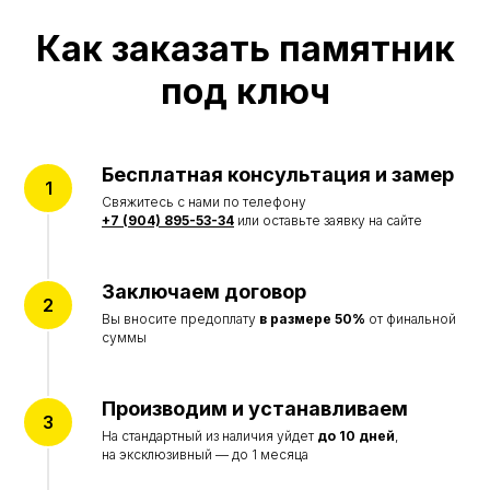
Красноярск, ул.Ремесленная, 19/2
Как заказать памятник
Красноярск, ул. 4-я Шинная
Дивногорск, ул. Заводская, 1д/1
под ключ
КАТАЛОГ
Памятники
Мемориальные комплексы
Ограды
Бесплатная консультация и замер
Столы и лавки
Вазы и лампады
Свяжитесь с нами по телефону
+7 (904) 895-53-34
или оставьте заявку на сайте
УСЛУГИ
Благоустройство могил
Портреты на памятник
Заключаем договор
Реставрация памятников
Вы вносите предоплату
в размере 50%
от финальной
суммы
ИНФОРМАЦИЯ
Акции
Наши работы
Производим и устанавливаем
Отзывы
О компании
На стандартный из наличия уйдет
до 10 дней
,
на эксклюзивный — до 1 месяца
© Все права защищены 2015-2026