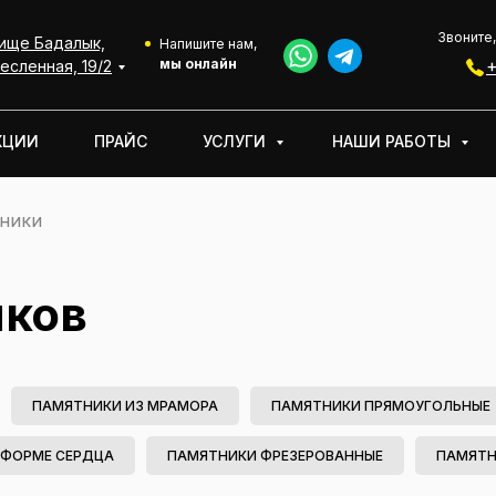
Звоните,
ище Бадалык,
АКЦИИ
УСЛУГИ
НАШИ РАБОТЫ
О КОМПАНИИ
Напишите нам,
мы онлайн
+
есленная, 19/2
КЦИИ
ПРАЙС
УСЛУГИ
НАШИ РАБОТЫ
ники
иков
ПАМЯТНИКИ ИЗ МРАМОРА
ПАМЯТНИКИ ПРЯМОУГОЛЬНЫЕ
 ФОРМЕ СЕРДЦА
ПАМЯТНИКИ ФРЕЗЕРОВАННЫЕ
ПАМЯТН