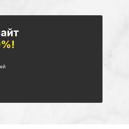
сайт
0%!
ей