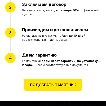
ИНФОРМАЦИЯ
Заключаем договор
Акции
Вы вносите предоплату
в размере 50%
от финальной
Наши работы
суммы
Отзывы
О компании
Производим и устанавливаем
© Все права защищены 2015-2026
На стандартный из наличия уйдет
до 10 дней
,
Политика конфиденциальности
на эксклюзивный — до 1 месяца
Согласие на обработку персональных данных
Цены на сайте не являются договором оферты
и представлены в ознакомительных целях
Даем гарантию
Разработка сайта accent-web
На памятники
даем
10 лет гарантии, на установку —
2 года.
Выдаем соответствующие документы.
ПОДОБРАТЬ ПАМЯТНИК