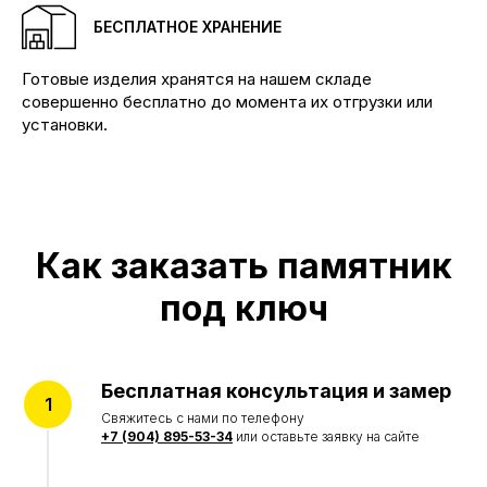
комплексы любой сложности
БЕСПЛАТНОЕ ХРАНЕНИЕ
КОНТАКТЫ
Телефоны:
Готовые изделия хранятся на нашем складе
+7 (904) 895-23-34 Бадалык
+7 (904) 895-53-34 Бадалык
совершенно бесплатно до момента их отгрузки или
+7 (904) 894-02-22 Дивногорск
установки.
Наши адреса:
Красноярск, ул.Ремесленная, 19/2
Красноярск, ул. 4-я Шинная
Дивногорск, ул. Заводская, 1д/1
КАТАЛОГ
Как заказать памятник
Памятники
под ключ
Мемориальные комплексы
Ограды
Столы и лавки
Вазы и лампады
Бесплатная консультация и замер
УСЛУГИ
Свяжитесь с нами по телефону
Благоустройство могил
+7 (904) 895-53-34
или оставьте заявку на сайте
Портреты на памятник
Реставрация памятников