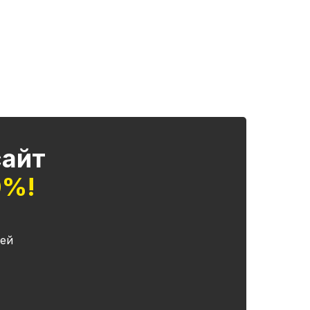
сайт
0%!
ей