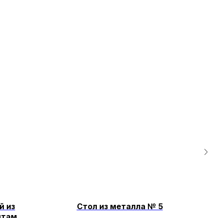
й из
Стол из металла № 5
нтами