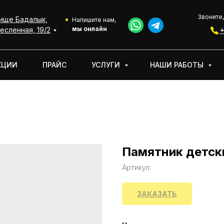
Звоните,
ище Бадалык,
АКЦИИ
УСЛУГИ
НАШИ РАБОТЫ
О КОМПАНИИ
Напишите нам,
мы онлайн
+
есленная, 19/2
КЦИИ
ПРАЙС
УСЛУГИ
НАШИ РАБОТЫ
Памятник детски
Артикул:
ЗАКАЗАТЬ