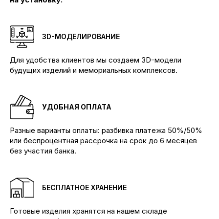
3D-МОДЕЛИРОВАНИЕ
Для удобства клиентов мы создаем 3D-модели
будущих изделий и мемориальных комплексов.
УДОБНАЯ ОПЛАТА
Производим памятники и мемориальные
комплексы любой сложности
Разные варианты оплаты: разбивка платежа 50%/50%
или беспроцентная рассрочка на срок до 6 месяцев
КОНТАКТЫ
без участия банка.
Телефоны:
+7 (904) 895-23-34 Бадалык
+7 (904) 895-53-34 Бадалык
+7 (904) 894-02-22 Дивногорск
БЕСПЛАТНОЕ ХРАНЕНИЕ
Наши адреса:
Красноярск, ул.Ремесленная, 19/2
Готовые изделия хранятся на нашем складе
Красноярск, ул. 4-я Шинная