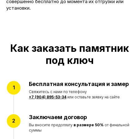
Дивногорск, ул. Заводская, 1д/1
совершенно бесплатно до момента их отгрузки или
установки.
КАТАЛОГ
Памятники
Мемориальные комплексы
Ограды
Столы и лавки
Вазы и лампады
Как заказать памятник
УСЛУГИ
под ключ
Благоустройство могил
Портреты на памятник
Реставрация памятников
Бесплатная консультация и замер
ИНФОРМАЦИЯ
Акции
Свяжитесь с нами по телефону
Наши работы
+7 (904) 895-53-34
или оставьте заявку на сайте
Отзывы
О компании
Заключаем договор
© Все права защищены 2015-2026
Вы вносите предоплату
в размере 50%
от финальной
суммы
Политика конфиденциальности
Согласие на обработку персональных данных