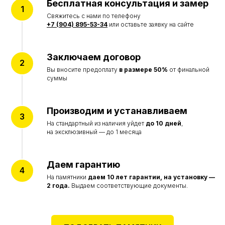
Бесплатная консультация и замер
Отзывы
О компании
Свяжитесь с нами по телефону
+7 (904) 895-53-34
или оставьте заявку на сайте
© Все права защищены 2015-2026
Политика конфиденциальности
Заключаем договор
Согласие на обработку персональных данных
Вы вносите предоплату
в размере 50%
от финальной
Цены на сайте не являются договором оферты
суммы
и представлены в ознакомительных целях
Разработка сайта accent-web
Производим и устанавливаем
На стандартный из наличия уйдет
до 10 дней
,
на эксклюзивный — до 1 месяца
Даем гарантию
На памятники
даем
10 лет гарантии, на установку —
2 года.
Выдаем соответствующие документы.