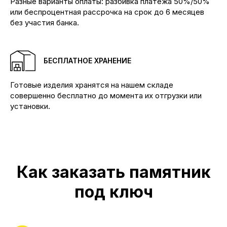
Разные варианты оплаты: разбивка платежа 50%/50%
+7 (904) 895-23-34 Бадалык
или беспроцентная рассрочка на срок до 6 месяцев
+7 (904) 895-53-34 Бадалык
без участия банка.
+7 (904) 894-02-22 Дивногорск
Наши адреса:
Красноярск, ул.Ремесленная, 19/2
Красноярск, ул. 4-я Шинная
БЕСПЛАТНОЕ ХРАНЕНИЕ
Дивногорск, ул. Заводская, 1д/1
Готовые изделия хранятся на нашем складе
КАТАЛОГ
совершенно бесплатно до момента их отгрузки или
Памятники
установки.
Мемориальные комплексы
Ограды
Столы и лавки
Вазы и лампады
УСЛУГИ
Как заказать памятник
Благоустройство могил
Портреты на памятник
Реставрация памятников
под ключ
ИНФОРМАЦИЯ
Акции
Наши работы