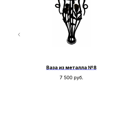
й из
Ваза из металла №8
нтами
7 500
руб.