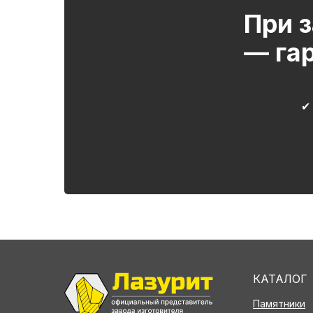
При з
— га
✔
КАТАЛОГ
Памятники