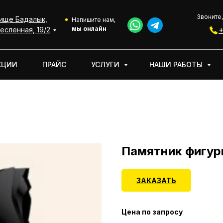
Звоните,
ище Бадалык,
АКЦИИ
УСЛУГИ
НАШИ РАБОТЫ
О КОМПАНИИ
Напишите нам,
мы онлайн
+
есленная, 19/2
КЦИИ
ПРАЙС
УСЛУГИ
НАШИ РАБОТЫ
Памятник фигур
ЗАКАЗАТЬ
Цена по запросу