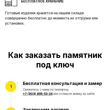
БЕСПЛАТНОЕ ХРАНЕНИЕ
КОНТАКТЫ
Телефоны:
Готовые изделия хранятся на нашем складе
+7 (904) 895-23-34 Бадалык
совершенно бесплатно до момента их отгрузки или
+7 (904) 895-53-34 Бадалык
установки.
+7 (904) 894-02-22 Дивногорск
Наши адреса:
Красноярск, ул.Ремесленная, 19/2
Красноярск, ул. 4-я Шинная
Дивногорск, ул. Заводская, 1д/1
Как заказать памятник
КАТАЛОГ
Памятники
под ключ
Мемориальные комплексы
Ограды
Столы и лавки
Вазы и лампады
Бесплатная консультация и замер
УСЛУГИ
Свяжитесь с нами по телефону
Благоустройство могил
+7 (904) 895-53-34
или оставьте заявку на сайте
Портреты на памятник
Реставрация памятников
Заключаем договор
ИНФОРМАЦИЯ