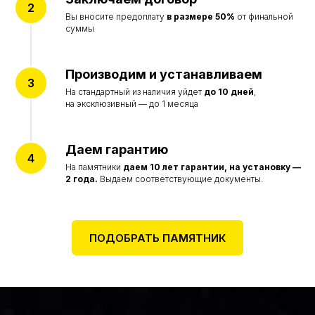
Вы вносите предоплату
в размере 50%
от финальной
Акции
суммы
Наши работы
Отзывы
О компании
Производим и устанавливаем
© Все права защищены 2015-2026
На стандартный из наличия уйдет
до 10 дней
,
на эксклюзивный — до 1 месяца
Политика конфиденциальности
Согласие на обработку персональных данных
Цены на сайте не являются договором оферты
и представлены в ознакомительных целях
Даем гарантию
Разработка сайта accent-web
На памятники
даем
10 лет гарантии, на установку —
2 года.
Выдаем соответствующие документы.
ПОДОБРАТЬ ПАМЯТНИК