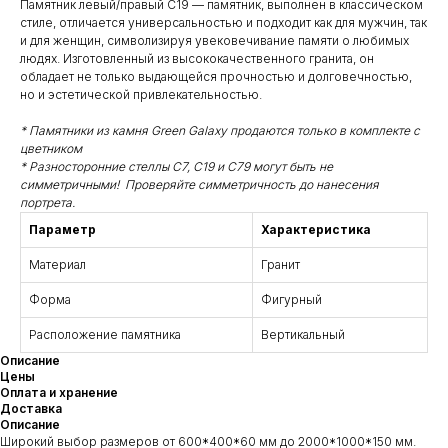
Памятник левый/правый С19 — памятник, выполнен в классическом
стиле, отличается универсальностью и подходит как для мужчин, так
и для женщин, символизируя увековечивание памяти о любимых
людях. Изготовленный из высококачественного гранита, он
обладает не только выдающейся прочностью и долговечностью,
но и эстетической привлекательностью.
* Памятники из камня Green Galaxy продаются только в комплекте с
цветником
* Разносторонние стеллы С7, С19 и С79 могут быть не
симметричными! Проверяйте симметричность до нанесения
портрета.
Параметр
Характеристика
Материал
Гранит
Форма
Фигурный
Расположение памятника
Вертикальный
Описание
Цены
Оплата и хранение
Доставка
Описание
Широкий выбор размеров от 600*400*60 мм до 2000*1000*150 мм.