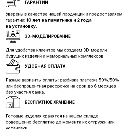
ГАРАНТИИ
Уверены в качестве нашей продукции и предоставляем
гарантии:
10 лет на памятники и 2 года
на установку.
3D-МОДЕЛИРОВАНИЕ
Для удобства клиентов мы создаем 3D-модели
Производим памятники и мемориальные
будущих изделий и мемориальных комплексов.
комплексы любой сложности
УДОБНАЯ ОПЛАТА
КОНТАКТЫ
Телефоны:
Разные варианты оплаты: разбивка платежа 50%/50%
+7 (904) 895-23-34 Бадалык
или беспроцентная рассрочка на срок до 6 месяцев
+7 (904) 895-53-34 Бадалык
+7 (904) 894-02-22 Дивногорск
без участия банка.
Наши адреса:
БЕСПЛАТНОЕ ХРАНЕНИЕ
Красноярск, ул.Ремесленная, 19/2
Красноярск, ул. 4-я Шинная
Готовые изделия хранятся на нашем складе
Дивногорск, ул. Заводская, 1д/1
совершенно бесплатно до момента их отгрузки или
КАТАЛОГ
установки.