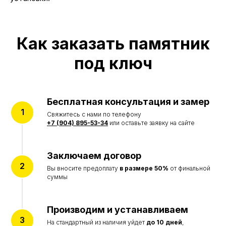
Памятники
Мемориальные комплексы
Ограды
Столы и лавки
Как заказать памятник
Вазы и лампады
под ключ
УСЛУГИ
Благоустройство могил
Портреты на памятник
Реставрация памятников
Бесплатная консультация и замер
ИНФОРМАЦИЯ
Свяжитесь с нами по телефону
+7 (904) 895-53-34
или оставьте заявку на сайте
Акции
Наши работы
Отзывы
О компании
Заключаем договор
Вы вносите предоплату
в размере 50%
от финальной
© Все права защищены 2015-2026
суммы
Политика конфиденциальности
Согласие на обработку персональных данных
Цены на сайте не являются договором оферты
Производим и устанавливаем
и представлены в ознакомительных целях
На стандартный из наличия уйдет
до 10 дней
,
Разработка сайта accent-web