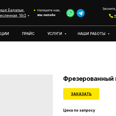
Звоните,
ище Бадалык,
АКЦИИ
УСЛУГИ
НАШИ РАБОТЫ
О КОМПАНИИ
Напишите нам,
мы онлайн
+
есленная, 19/2
КЦИИ
ПРАЙС
УСЛУГИ
НАШИ РАБОТЫ
Фрезерованный 
ЗАКАЗАТЬ
Цена по запросу