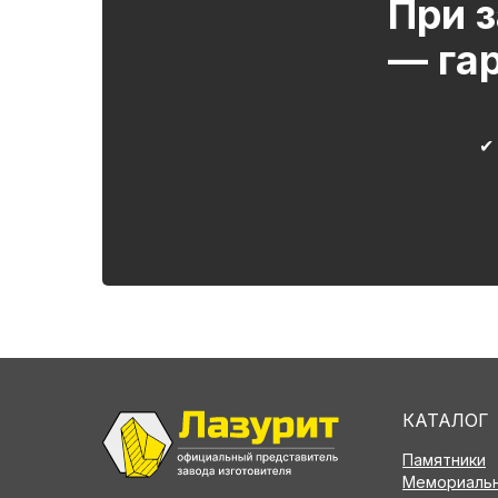
При з
— га
✔
КАТАЛОГ
Памятники
Мемориальн