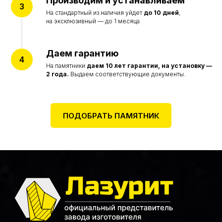
Производим и устанавливаем
О компании
На стандартный из наличия уйдет
до 10 дней
,
на эксклюзивный — до 1 месяца
© Все права защищены 2015-2026
Политика конфиденциальности
Согласие на обработку персональных данных
Даем гарантию
Цены на сайте не являются договором оферты
и представлены в ознакомительных целях
На памятники
даем
10 лет гарантии, на установку —
2 года.
Выдаем соответствующие документы.
Разработка сайта accent-web
ПОДОБРАТЬ ПАМЯТНИК