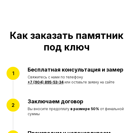
+7 (904) 895-53-34 Бадалык
+7 (904) 894-02-22 Дивногорск
Наши адреса:
Красноярск, ул.Ремесленная, 19/2
Красноярск, ул. 4-я Шинная
Дивногорск, ул. Заводская, 1д/1
Как заказать памятник
КАТАЛОГ
под ключ
Памятники
Мемориальные комплексы
Ограды
Столы и лавки
Бесплатная консультация и замер
Вазы и лампады
Свяжитесь с нами по телефону
УСЛУГИ
+7 (904) 895-53-34
или оставьте заявку на сайте
Благоустройство могил
Портреты на памятник
Реставрация памятников
Заключаем договор
Вы вносите предоплату
в размере 50%
от финальной
ИНФОРМАЦИЯ
суммы
Акции
Наши работы
Отзывы