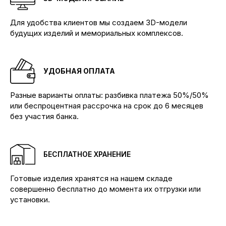
Для удобства клиентов мы создаем 3D-модели
будущих изделий и мемориальных комплексов.
УДОБНАЯ ОПЛАТА
Производим памятники и мемориальные
Разные варианты оплаты: разбивка платежа 50%/50%
комплексы любой сложности
или беспроцентная рассрочка на срок до 6 месяцев
без участия банка.
КОНТАКТЫ
Телефоны:
+7 (904) 895-23-34 Бадалык
+7 (904) 895-53-34 Бадалык
БЕСПЛАТНОЕ ХРАНЕНИЕ
+7 (904) 894-02-22 Дивногорск
Наши адреса:
Готовые изделия хранятся на нашем складе
Красноярск, ул.Ремесленная, 19/2
совершенно бесплатно до момента их отгрузки или
Красноярск, ул. 4-я Шинная
установки.
Дивногорск, ул. Заводская, 1д/1
КАТАЛОГ