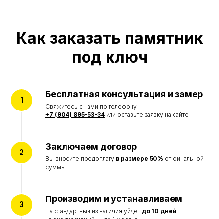
Памятники
Мемориальные комплексы
Ограды
Столы и лавки
Как заказать памятник
Вазы и лампады
под ключ
УСЛУГИ
Благоустройство могил
Портреты на памятник
Реставрация памятников
Бесплатная консультация и замер
ИНФОРМАЦИЯ
Свяжитесь с нами по телефону
+7 (904) 895-53-34
или оставьте заявку на сайте
Акции
Наши работы
Отзывы
О компании
Заключаем договор
Вы вносите предоплату
в размере 50%
от финальной
суммы
© Все права защищены 2015-2026
Политика конфиденциальности
Согласие на обработку персональных данных
Цены на сайте не являются договором оферты
Производим и устанавливаем
и представлены в ознакомительных целях
На стандартный из наличия уйдет
до 10 дней
,
Разработка сайта accent-web