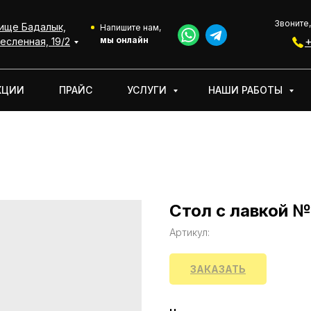
Звоните,
ище Бадалык,
АКЦИИ
УСЛУГИ
НАШИ РАБОТЫ
О КОМПАНИИ
Напишите нам,
мы онлайн
+
есленная, 19/2
КЦИИ
ПРАЙС
УСЛУГИ
НАШИ РАБОТЫ
Стол с лавкой №
Артикул:
ЗАКАЗАТЬ