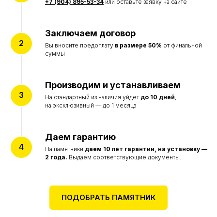
+7 (904) 895-53-34
или оставьте заявку на сайте
Реставрация памятников
ИНФОРМАЦИЯ
Заключаем договор
Акции
Наши работы
Вы вносите предоплату
в размере 50%
от финальной
Отзывы
суммы
О компании
Производим и устанавливаем
© Все права защищены 2015-2026
Политика конфиденциальности
На стандартный из наличия уйдет
до 10 дней
,
Согласие на обработку персональных данных
на эксклюзивный — до 1 месяца
Цены на сайте не являются договором оферты
и представлены в ознакомительных целях
Разработка сайта accent-web
Даем гарантию
На памятники
даем
10 лет гарантии, на установку —
2 года.
Выдаем соответствующие документы.
ПОДОБРАТЬ ПАМЯТНИК