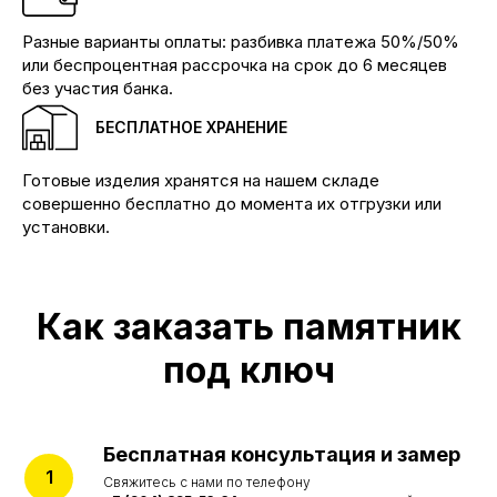
Производим памятники и мемориальные
Разные варианты оплаты: разбивка платежа 50%/50%
комплексы любой сложности
или беспроцентная рассрочка на срок до 6 месяцев
КОНТАКТЫ
без участия банка.
Телефоны:
+7 (904) 895-23-34 Бадалык
БЕСПЛАТНОЕ ХРАНЕНИЕ
+7 (904) 895-53-34 Бадалык
+7 (904) 894-02-22 Дивногорск
Готовые изделия хранятся на нашем складе
Наши адреса:
совершенно бесплатно до момента их отгрузки или
Красноярск, ул.Ремесленная, 19/2
установки.
Красноярск, ул. 4-я Шинная
Дивногорск, ул. Заводская, 1д/1
КАТАЛОГ
Как заказать памятник
Памятники
Мемориальные комплексы
под ключ
Ограды
Столы и лавки
Вазы и лампады
УСЛУГИ
Бесплатная консультация и замер
Благоустройство могил
Свяжитесь с нами по телефону
Портреты на памятник