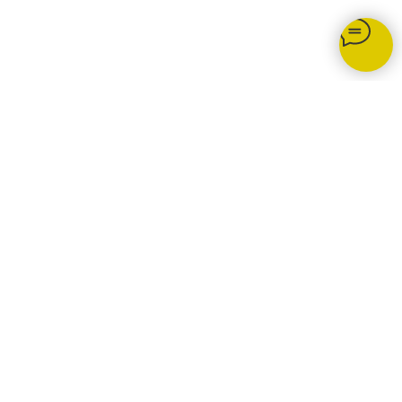
комплексы любой сложности
КОНТАКТЫ
Телефоны:
+7 (904) 895-23-34 Бадалык
+7 (904) 895-53-34 Бадалык
+7 (904) 894-02-22 Дивногорск
Наши адреса:
Красноярск, ул.Ремесленная, 19/2
Красноярск, ул. 4-я Шинная
Дивногорск, ул. Заводская, 1д/1
КАТАЛОГ
Памятники
Мемориальные комплексы
Ограды
Столы и лавки
Вазы и лампады
Наши преимущества
УСЛУГИ
Благоустройство могил
Портреты на памятник
Реставрация памятников